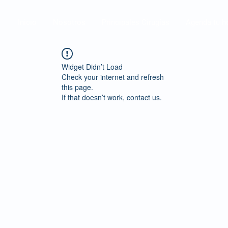
Inicio
Nosotros
Principales Cirugías
Agenda tu h
Widget Didn’t Load
Check your internet and refresh
this page.
If that doesn’t work, contact us.