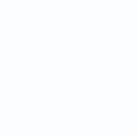
ora
Folletos-información
Más